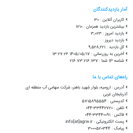
آمار بازدیدکنندگان
کاربران آنلاین : 30
بیشترین بازدید همزمان : 1210
بازدید امروز : 3,023
بازدید دیروز :
کل بازدید : 9,528,221
آخرین به روزرسانی : 1405/05/17 13:27:26
شناسه IP شما : 216.73.216.137
راه‌های تماس با ما
آدرس : ارومیه، بلوار شهید باهنر، شرکت سهامی آب منطقه ای
آذربایجان غربی
کدپستی : 5715895554
تلفن : 33442720-044
فاکس : 33440091-044
پست الکترونیکی : info[at]agrw.ir
پیامک : 3000520344