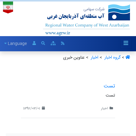
Language
>
گروه اخبار ‏
>
اخبار ‏
> عناوین خبری
تست
تست
اخبار
1392/03/01