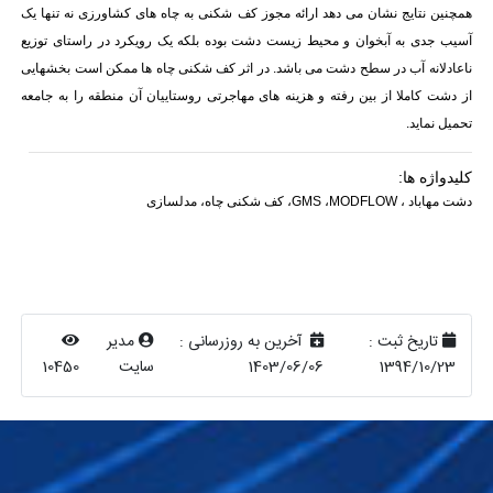
همچنین نتایج نشان می دهد ارائه مجوز کف شکنی به چاه های کشاورزی نه تنها یک
آسیب جدی به آبخوان و محیط زیست دشت بوده بلکه یک رویکرد در راستای توزیع
ناعادلانه آب در سطح دشت می باشد. در اثر کف شکنی چاه ها ممکن است بخشهایی
از دشت کاملا از بین رفته و هزینه های مهاجرتی روستاییان آن منطقه را به جامعه
تحمیل نماید.
کلیدواژه ها:
دشت مهاباد
،
MODFLOW
،
GMS
،
کف شکنی چاه
،
مدلسازی
تاریخ ثبت :
آخرین به روزرسانی :
مدیر
1394/10/23
1403/06/06
سایت
10450