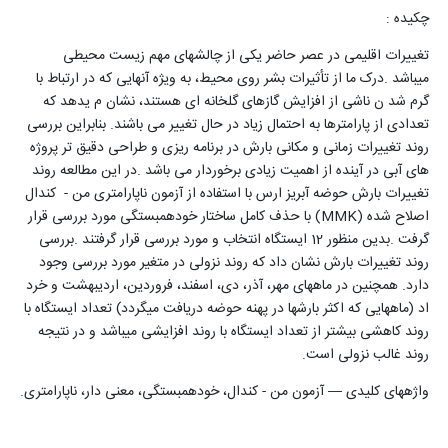
چکیده :
تغییرات اقلیمی در عصر حاضر یکی از چالشهای مهم زیست محیطی
میباشد
.
درک ما از تأثیرات بشر روی محیط، به ویژه آنهایی که در ارتباط با
گرم شد ن ناشی از افزایش گازهای گلخانه ای هستند، نشان م یدهد که
تعدادی از پارامترها به احتمال زیاد در حال تغییر می باشند. بنابراین بررسی
روند تغییرات زمانی و مکانی بارش در برنامه ریزی و طراحی دقیق تر پروژه
های آبی در آینده از اهمیت زیادی برخوردار می باشد
.
در این مطالعه روند
تغییرات بارش حوضه آبریز ارس با استفاده از آزمون ناپارامتری من - کندال
اصلاح شده (
MMK
) با حذف کامل ساختار خودهمبستگی مورد بررسی قرار
گرفت
.
بدین منظور 12 ایستگاه انتخاب و مورد بررسی قرار گرفتند
.
بررسی
روند تغییرات بارش نشان داد که روند نزولی در متغیر مورد بررسی وجود
دارد
.
همچنین در ماههای مهر، آذر، دی، اسفند، فروردین، اردیبهشت و خرد
اد (ماههایی که اکثر بارشها در پهنه حوضه دریافت میگردد) تعداد ایستگاه با
روند کاهشی بیشتر از تعداد ایستگاه با روند افزایشی میباشد و در نتیجه
روند غالب نزولی است
.
واژههای کلیدی
—
آزمون من - کندال، خودهمبستگی، معنی دار، ناپارامتری.