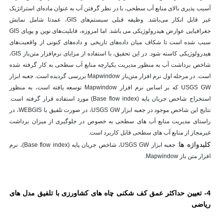
آسیب پذیری بالای منابع آب سطحی، با در نظر گرفتن آب به عنوان ماده‌ای استراتژیک
غیر قابل انکار می‌باشد. وظیفه قبلی سیستم‌های GIS، عمدتا شامل نمایش
جغرافیایی عوارض هیدرولوژیکی می باشد. اما امروزه، قابلیت‌های نوین و پویای GIS
سبب شده است تا شکاف میان داده‌های تاریخی و داده‌های کنونی از واقعیت‌های
هیدرولوژیکی کاسته شود. در این تحقیق، با استفاده از مزایای نرم‌افزار متن‌باز GIS،
شاخص‌ برداشت آب به منظور مدیریت یکپارچه منابع آب سطحی به کار گرفته شده
است. در مرحله اول نرم افزار متن‌باز Mapwindow بررسی گردیده است. جعبه ابزار
USGS GW که بر اساس نرم افزار Mapwindow توسعه یافته است، به منظور
استخراج شاخص جریان پایه (Base flow index) مورد استفاده قرار گرفته است.
نتایج این شاخص موجود در جعبه ابزار USGS GW، در صورت تلفیق با WEBGIS، در
راستای مدیریت منابع آب های سطحی به خصوص در جلوگیری از میزان برداشت
غیرمجاز از منابع آب های سطحی قابل کاربرد است.
کلیدواژه ها
: جعبه ابزار USGS GW، شاخص جریان پایه (Base flow index)، نرم
افزار متن باز Mapwindow.
4- تعیین حداکثر عمق کف شکنی چاه های کشاورزی با تلفیق مدل های
ریاضی