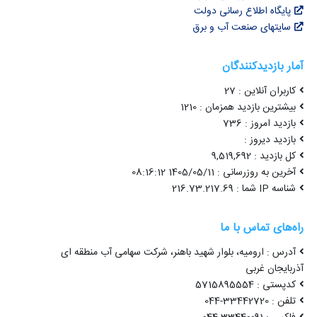
پایگاه اطلاع رسانی دولت
سایتهای صنعت آب و برق
آمار بازدیدکنندگان
کاربران آنلاین : 27
بیشترین بازدید همزمان : 1210
بازدید امروز : 736
بازدید دیروز :
کل بازدید : 9,519,692
آخرین به روزرسانی : 1405/05/11 08:16:12
شناسه IP شما : 216.73.217.69
راه‌های تماس با ما
آدرس : ارومیه، بلوار شهید باهنر، شرکت سهامی آب منطقه ای
آذربایجان غربی
کدپستی : 5715895554
تلفن : 33442720-044