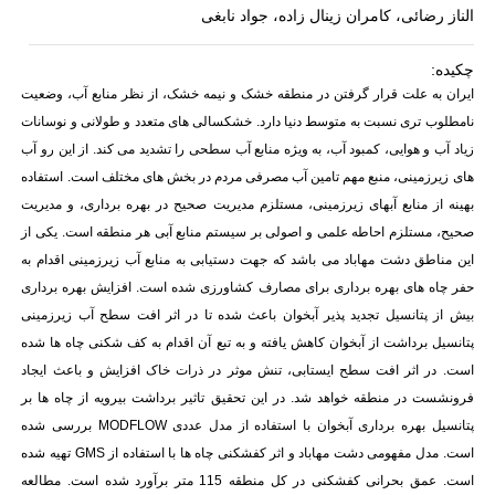
الناز رضائی، کامران زینال زاده، جواد نابغی
چکیده:
ایران به علت قرار گرفتن در منطقه خشک و نیمه خشک، از نظر منابع آب، وضعیت
نامطلوب تری نسبت به متوسط دنیا دارد. خشکسالی های متعدد و طولانی و نوسانات
زیاد آب و هوایی، کمبود آب، به ویژه منابع آب سطحی را تشدید می کند. از این رو آب
های زیرزمینی، منبع مهم تامین آب مصرفی مردم در بخش های مختلف است. استفاده
بهینه از منابع آبهای زیرزمینی، مستلزم مدیریت صحیح در بهره برداری، و مدیریت
صحیح، مستلزم احاطه علمی و اصولی بر سیستم منابع آبی هر منطقه است. یکی از
این مناطق
دشت مهاباد
می باشد که جهت دستیابی به منابع آب زیرزمینی اقدام به
حفر چاه های بهره برداری برای مصارف کشاورزی شده است. افزایش بهره برداری
بیش از پتانسیل تجدید پذیر آبخوان باعث شده تا در اثر افت سطح آب زیرزمینی
پتانسیل برداشت از آبخوان کاهش یافته و به تبع آن اقدام به کف شکنی چاه ها شده
است. در اثر افت سطح ایستابی، تنش موثر در ذرات خاک افزایش و باعث ایجاد
فرونشست در منطقه خواهد شد. در این تحقیق تاثیر برداشت بیرویه از چاه ها بر
پتانسیل بهره برداری آبخوان با استفاده از مدل عددی
MODFLOW
بررسی شده
است. مدل مفهومی
دشت مهاباد
و اثر
کفشکنی چاه
ها با استفاده از
GMS
تهیه شده
است. عمق بحرانی کفشکنی در کل منطقه 115 متر برآورد شده است. مطالعه