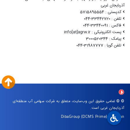
آذربایجان غربی
کدپستی : 5715895554
تلفن : 33442720-044
فاکس : 33440091-044
پست الکترونیکی : info[at]agrw.ir
پیامک : 3000520344
تلفن گویا : 31987777-044
© © تمامی حقوق این وب‌سایت، متعلق به شرکت سهامی آب منطقه‌ای
آذربایجان غربی است.
DibaGroup
(DCMS Prime)
|
Arvan