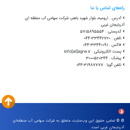
راه‌های تماس با ما
آدرس : ارومیه، بلوار شهید باهنر، شرکت سهامی آب منطقه ای
آذربایجان غربی
کدپستی : 5715895554
تلفن : 33442720-044
فاکس : 33440091-044
پست الکترونیکی : info[at]agrw.ir
پیامک : 3000520344
تلفن گویا : 31987777-044
© © تمامی حقوق این وب‌سایت، متعلق به شرکت سهامی آب منطقه‌ای
آذربایجان غربی است.