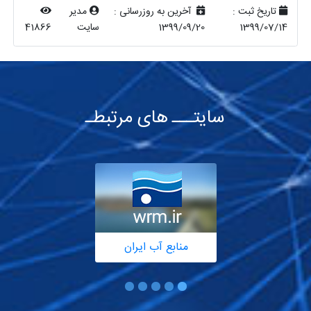
تاریخ ثبت :
آخرین به روزرسانی :
مدیر
1399/07/14
1399/09/20
سایت
41866
سایتـــ های مرتبطـ
منابع آب ایران