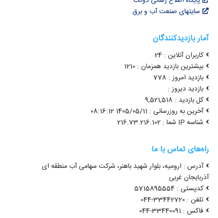
پایگاه اطلاع رسانی دولت
سایتهای صنعت آب و برق
آمار بازدیدکنندگان
کاربران آنلاین : 24
بیشترین بازدید همزمان : 1210
بازدید امروز : 778
بازدید دیروز :
کل بازدید : 9,521,518
آخرین به روزرسانی : 1405/05/11 08:16:12
شناسه IP شما : 216.73.216.102
راه‌های تماس با ما
آدرس : ارومیه، بلوار شهید باهنر، شرکت سهامی آب منطقه ای
آذربایجان غربی
کدپستی : 5715895554
تلفن : 33442720-044
فاکس : 33440091-044