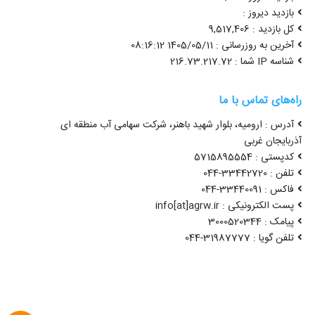
بازدید دیروز :
کل بازدید : 9,517,406
آخرین به روزرسانی : 1405/05/11 08:16:12
شناسه IP شما : 216.73.217.72
راه‌های تماس با ما
آدرس : ارومیه، بلوار شهید باهنر، شرکت سهامی آب منطقه ای
آذربایجان غربی
کدپستی : 5715895554
تلفن : 33442720-044
فاکس : 33440091-044
پست الکترونیکی : info[at]agrw.ir
پیامک : 3000520344
تلفن گویا : 31987777-044