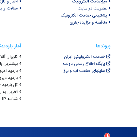
میزخدمت الکترونیک
اخبار و تازه‌
عضویت در سایت
مقالات و ی
پشتیبانی خدمات الکترونیک
مناقصه و مزایده جاری
پیوندها
آمار بازدید
خدمات الکترونیکی ایران
کاربران آنلای
پایگاه اطلاع رسانی دولت
بیشترین بازد
سایتهای صنعت آب و برق
بازدید امروز : 9
بازدید دیروز
کل بازدید : ,524,375
آخرین به روزرسانی : 
شناسه IP شما : 216.73.217.100