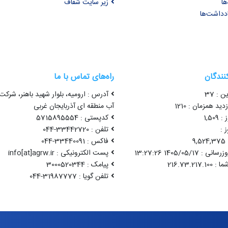
ها
زیر سایت شفاف
ادداشت‌ها
کنندگان
راه‌های تماس با ما
ن : 37
آدرس : ارومیه، بلوار شهید باهنر، شرک
ید همزمان : 1210
آب منطقه ای آذربایجان غربی
1,50
کدپستی : 5715895554
 :
تلفن : 33442720-044
9
فاکس : 33440091-044
1405/05/17 13:27:26
پست الکترونیکی : info[at]agrw.ir
پیامک : 3000520344
تلفن گویا : 31987777-044