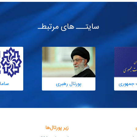
سایتـــ های مرتبطـ
 جمهوری
پورتال رهبری
ساما
زیر پورتال‌ها