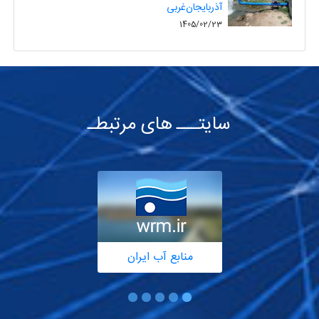
آذربایجان‌غربی
1405/02/23
سایتـــ های مرتبطـ
منابع آب ایران