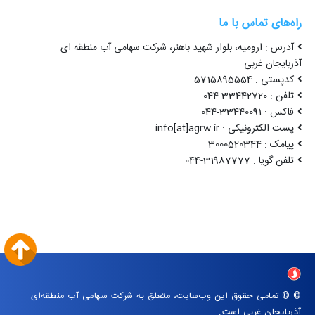
راه‌های تماس با ما
آدرس : ارومیه، بلوار شهید باهنر، شرکت سهامی آب منطقه ای
آذربایجان غربی
کدپستی : 5715895554
تلفن : 33442720-044
فاکس : 33440091-044
پست الکترونیکی : info[at]agrw.ir
پیامک : 3000520344
تلفن گویا : 31987777-044
© © تمامی حقوق این وب‌سایت، متعلق به شرکت سهامی آب منطقه‌ای
آذربایجان غربی است.