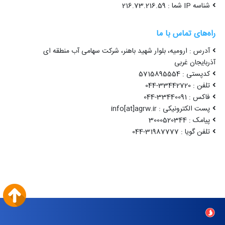
شناسه IP شما : 216.73.216.59
راه‌های تماس با ما
آدرس : ارومیه، بلوار شهید باهنر، شرکت سهامی آب منطقه ای
آذربایجان غربی
کدپستی : 5715895554
تلفن : 33442720-044
فاکس : 33440091-044
پست الکترونیکی : info[at]agrw.ir
پیامک : 3000520344
تلفن گویا : 31987777-044