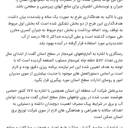
آبی می تواند بخش عمده ای از خسارات وارده به آبخوانهای استان را
جبران و نویدبخش اطمینان برای منابع آبهای زیرزمینی و سطحی باشد
.
وی با تاکید به هدفگذاری طرح به صورت یک ساله و بلندمدت بیان داشت:
هدف‌گذاری این طرح از دو بخش تشکیل شده است که بخش اول مربوط
به توقف روند اضافه برداشت و بخش دوم مربوط به جبران کسری مخزن
طی سنوات گذشته است و مقرر گردیده حداکثر تا ۷۵ درصد از آب
تجدیدپذیر مورد استفاده قرار گرفته در آینده بهبود یابد
.
رستگاری با اشاره به آمارچاههای غیرمجاز در سطح استان گفت:از ابتدای سال
جاری تعداد 572 حلقه چاه غیرمجاز مسلوب المنفعه گردیده است که با
توجه به هدف تعیین شده این امر نیازمند برنامه ریزی دقیق بوده و لازم
است بر اساس دستورالعمل های موجود با جدیت بیشتری از سوی مدیران
امور و روسای ادارات سطح استان مورد پیگیری قرار بگیرد.
مدیرعامل شرکت آب منطقه ای استان همچنین با اشاره به 177 کنتور حجمی
هوشمند نصب شده در روی چاههای مجاز سطح استان گفت مدیریت توامان
آب و برق در شرایط پیک مصرف اهمیت دوچندان داشته و دستیابی به
اهداف سالانه با همراهی و هماهنگی های لازم از سوی شرکت توزیع برق
استان ممکن است.
در ادامه این جلسه گزارش عملکرد طرح احیاء و همچنین مشکلات و موانع