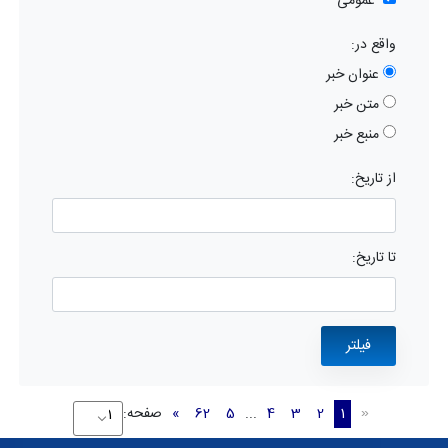
عمومی
واقع در:
عنوان خبر
متن خبر
منبع خبر
از تاریخ:
تا تاریخ:
1
2
3
4
...
5
62
»
صفحه:
«